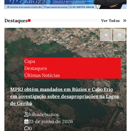
Destaques
Ver Todos
Capa
Destaques
Últimas Notícias
MPRJ obtém mandados em Búzios e Cabo Frio
em investigação sobre desapropriações na Lagoa
de Geribá
folhadebuzios
23 de junho de 2026
0