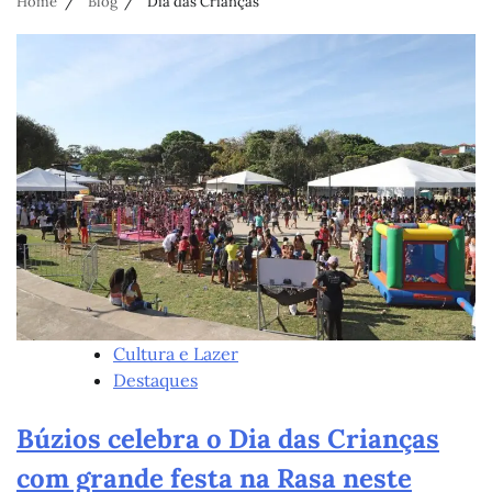
Home
Blog
Dia das Crianças
Cultura e Lazer
Destaques
Búzios celebra o Dia das Crianças
com grande festa na Rasa neste