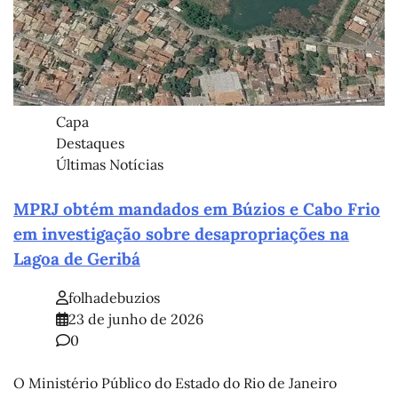
Capa
Destaques
Últimas Notícias
MPRJ obtém mandados em Búzios e Cabo Frio
em investigação sobre desapropriações na
Lagoa de Geribá
folhadebuzios
23 de junho de 2026
0
O Ministério Público do Estado do Rio de Janeiro