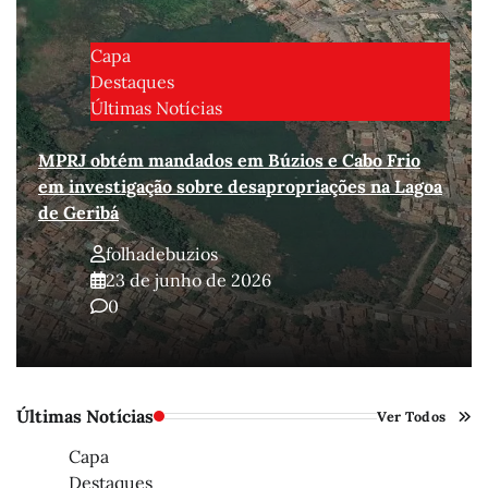
Capa
Destaques
Últimas Notícias
MPRJ obtém mandados em Búzios e Cabo Frio
em investigação sobre desapropriações na Lagoa
de Geribá
folhadebuzios
23 de junho de 2026
0
Últimas Notícias
Ver Todos
Capa
Destaques