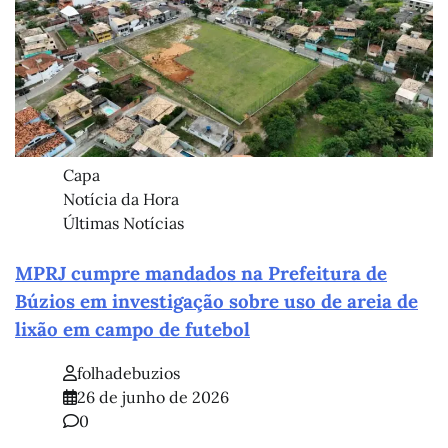
Capa
Notícia da Hora
Últimas Notícias
MPRJ cumpre mandados na Prefeitura de
Búzios em investigação sobre uso de areia de
lixão em campo de futebol
folhadebuzios
26 de junho de 2026
0