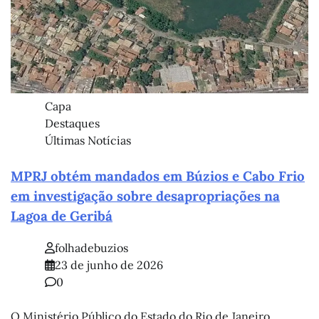
Capa
Destaques
Últimas Notícias
MPRJ obtém mandados em Búzios e Cabo Frio
em investigação sobre desapropriações na
Lagoa de Geribá
folhadebuzios
23 de junho de 2026
0
O Ministério Público do Estado do Rio de Janeiro