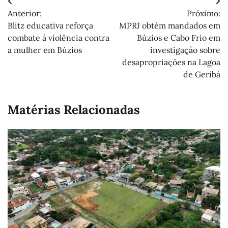
Navegação
Anterior:
Próximo:
de
Blitz educativa reforça
MPRJ obtém mandados em
Post
combate à violência contra
Búzios e Cabo Frio em
a mulher em Búzios
investigação sobre
desapropriações na Lagoa
de Geribá
Matérias Relacionadas