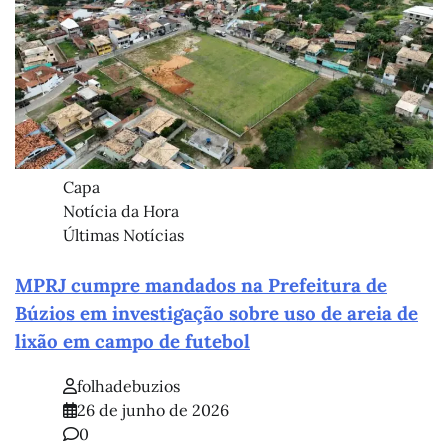
Capa
Notícia da Hora
Últimas Notícias
MPRJ cumpre mandados na Prefeitura de
Búzios em investigação sobre uso de areia de
lixão em campo de futebol
folhadebuzios
26 de junho de 2026
0