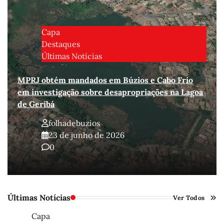
Capa
Destaques
Últimas Notícias
MPRJ obtém mandados em Búzios e Cabo Frio
em investigação sobre desapropriações na Lagoa
de Geribá
folhadebuzios
23 de junho de 2026
0
Últimas Notícias
Ver Todos
Capa