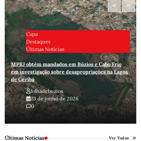
Capa
Destaques
Últimas Notícias
MPRJ obtém mandados em Búzios e Cabo Frio
em investigação sobre desapropriações na Lagoa
de Geribá
folhadebuzios
23 de junho de 2026
0
Últimas Notícias
Ver Todos