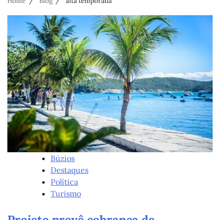
Home
Blog
alta temporada
Búzios
Destaques
Política
Turismo
Projeto prevê cobrança de