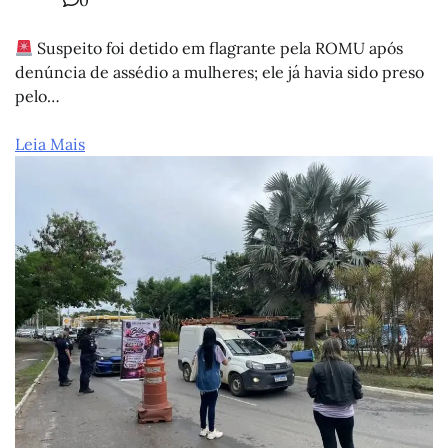
0
Suspeito foi detido em flagrante pela ROMU após
denúncia de assédio a mulheres; ele já havia sido preso
pelo…
Leia Mais