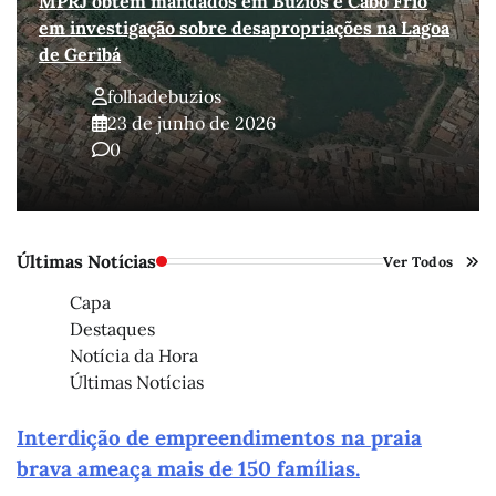
MPRJ obtém mandados em Búzios e Cabo Frio
em investigação sobre desapropriações na Lagoa
de Geribá
folhadebuzios
23 de junho de 2026
0
Últimas Notícias
Ver Todos
Capa
Destaques
Notícia da Hora
Últimas Notícias
Interdição de empreendimentos na praia
brava ameaça mais de 150 famílias.