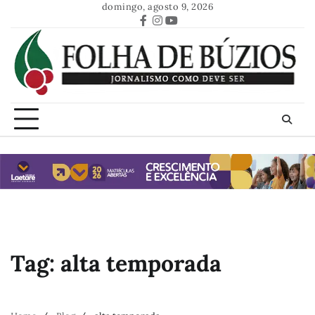
Skip
domingo, agosto 9, 2026
to
Facebook
Instagram
Youtube
content
Tag:
alta temporada