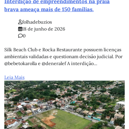
Interdição de empreendimentos na praia
brava ameaça mais de 150 famílias.
folhadebuzios
18 de junho de 2026
0
Silk Beach Club e Rocka Restaurante possuem licenças
ambientais validadas e questionam decisão judicial. Por
@bebetokarolla e @deneralef A interdição…
Leia Mais