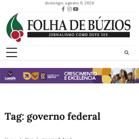
Skip
domingo, agosto 9, 2026
to
Facebook
Instagram
Youtube
content
Tag:
governo federal