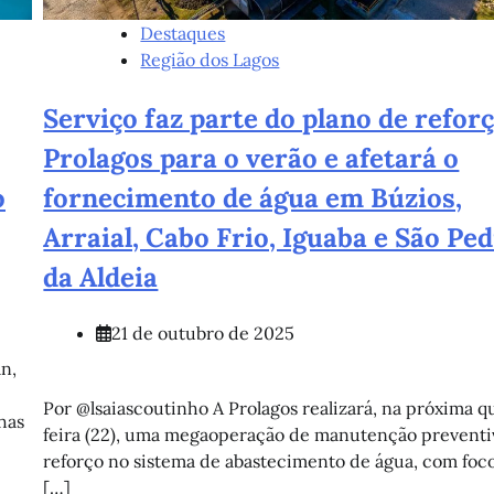
Destaques
Destaques
Últimas Notícias
Região dos Lagos
Blitz educativa reforça combate à
Serviço faz parte do plano de refor
violência contra a mulher em Búz
Prolagos para o verão e afetará o
folhadebuzios
o
fornecimento de água em Búzios,
18 de junho de 2026
0
Arraial, Cabo Frio, Iguaba e São Pe
da Aldeia
21 de outubro de 2025
n,
Por @lsaiascoutinho A Prolagos realizará, na próxima q
has
feira (22), uma megaoperação de manutenção preventi
reforço no sistema de abastecimento de água, com foc
[…]