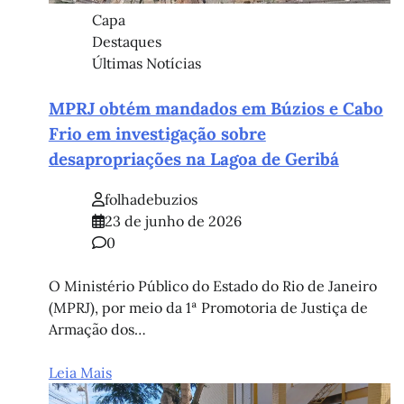
Capa
Destaques
Últimas Notícias
MPRJ obtém mandados em Búzios e Cabo
Frio em investigação sobre
desapropriações na Lagoa de Geribá
folhadebuzios
23 de junho de 2026
0
O Ministério Público do Estado do Rio de Janeiro
(MPRJ), por meio da 1ª Promotoria de Justiça de
Armação dos…
Leia Mais