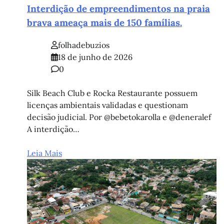
Interdição de empreendimentos na praia
brava ameaça mais de 150 famílias.
folhadebuzios
18 de junho de 2026
0
Silk Beach Club e Rocka Restaurante possuem
licenças ambientais validadas e questionam
decisão judicial. Por @bebetokarolla e @deneralef
A interdição…
Leia Mais