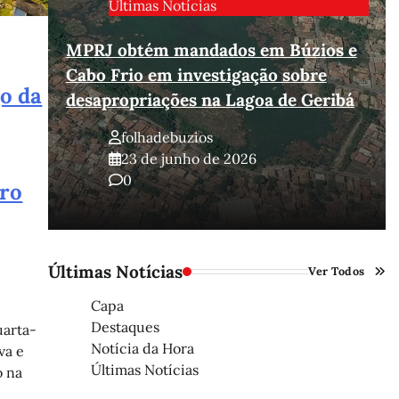
Últimas Notícias
MPRJ obtém mandados em Búzios e
Cabo Frio em investigação sobre
ço da
ios
desapropriações na Lagoa de Geribá
folhadebuzios
23 de junho de 2026
0
dro
Últimas Notícias
Ver Todos
Capa
Destaques
uarta-
Notícia da Hora
va e
Últimas Notícias
o na