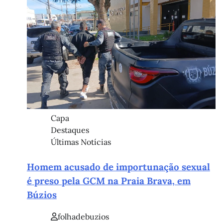
Capa
Destaques
Últimas Notícias
Homem acusado de importunação sexual
é preso pela GCM na Praia Brava, em
Búzios
folhadebuzios