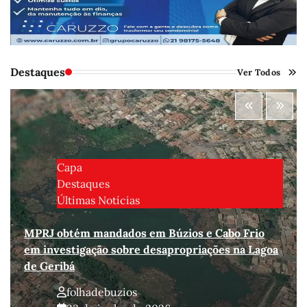
Destaques
Ver Todos
Capa
Destaques
Últimas Notícias
MPRJ obtém mandados em Búzios e Cabo Frio
em investigação sobre desapropriações na Lagoa
de Geribá
folhadebuzios