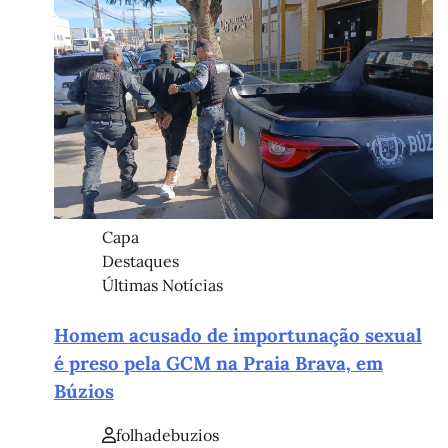
Capa
Destaques
Últimas Notícias
Homem acusado de importunação sexual
é preso pela GCM na Praia Brava, em
Búzios
folhadebuzios