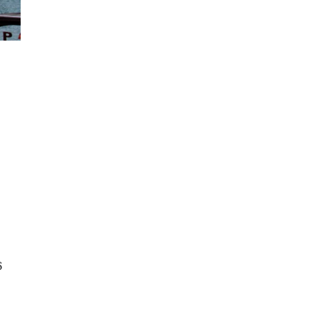
Destaques
Últimas Notícias
Blitz educativa reforça combate à
violência contra a mulher em Búz
folhadebuzios
18 de junho de 2026
0
6