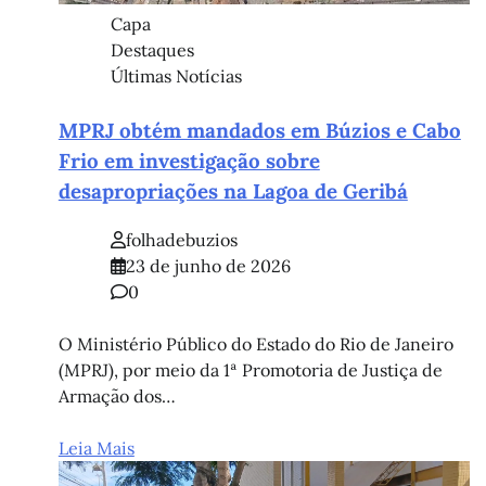
Capa
Destaques
Últimas Notícias
MPRJ obtém mandados em Búzios e Cabo
Frio em investigação sobre
desapropriações na Lagoa de Geribá
folhadebuzios
23 de junho de 2026
0
O Ministério Público do Estado do Rio de Janeiro
(MPRJ), por meio da 1ª Promotoria de Justiça de
Armação dos…
Leia Mais