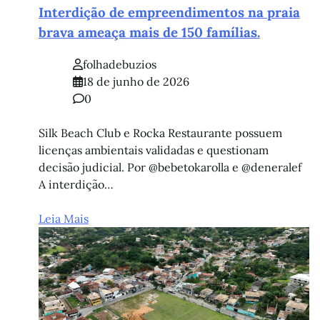
Interdição de empreendimentos na praia
brava ameaça mais de 150 famílias.
folhadebuzios
18 de junho de 2026
0
Silk Beach Club e Rocka Restaurante possuem
licenças ambientais validadas e questionam
decisão judicial. Por @bebetokarolla e @deneralef
A interdição…
Leia Mais