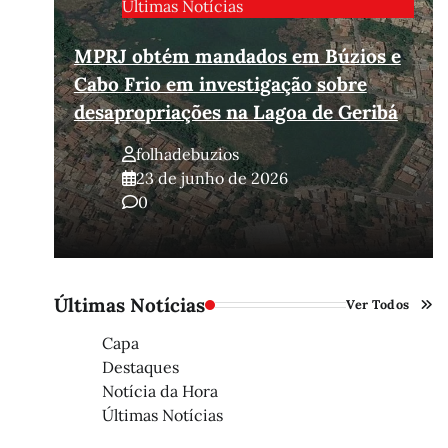
Últimas Notícias
MPRJ obtém mandados em Búzios e
Cabo Frio em investigação sobre
ios
desapropriações na Lagoa de Geribá
folhadebuzios
23 de junho de 2026
0
Últimas Notícias
Ver Todos
Capa
Destaques
Notícia da Hora
Últimas Notícias