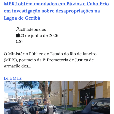
MPRJ obtém mandados em Búzios e Cabo Frio
em investigação sobre desapropriações na
Lagoa de Geribá
folhadebuzios
23 de junho de 2026
0
O Ministério Público do Estado do Rio de Janeiro
(MPRJ), por meio da 1ª Promotoria de Justiça de
Armação dos…
Leia Mais