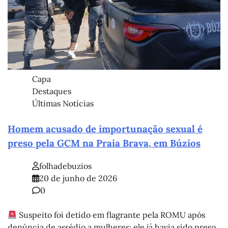
Capa
Destaques
Últimas Notícias
Homem acusado de importunação sexual é
preso pela GCM na Praia Brava, em Búzios
folhadebuzios
20 de junho de 2026
0
Suspeito foi detido em flagrante pela ROMU após
denúncia de assédio a mulheres; ele já havia sido preso