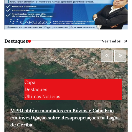
Destaques
Ver Todos
Capa
Destaques
Últimas Notícias
MPRJ obtém mandados em Búzios e Cabo Frio
em investigação sobre desapropriações na Lagoa
de Geribá