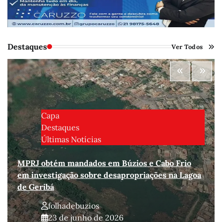
Destaques
Ver Todos
Capa
Destaques
Últimas Notícias
MPRJ obtém mandados em Búzios e Cabo Frio
em investigação sobre desapropriações na Lagoa
de Geribá
folhadebuzios
23 de junho de 2026