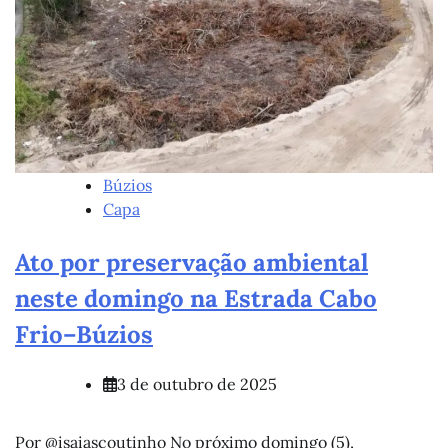
Búzios
Capa
Ato por preservação ambiental
neste domingo na Estrada Cabo
Frio–Búzios
3 de outubro de 2025
Por @isaiascoutinho No próximo domingo (5),