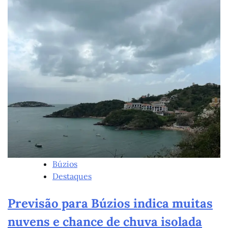
Búzios
Destaques
Previsão para Búzios indica muitas
nuvens e chance de chuva isolada