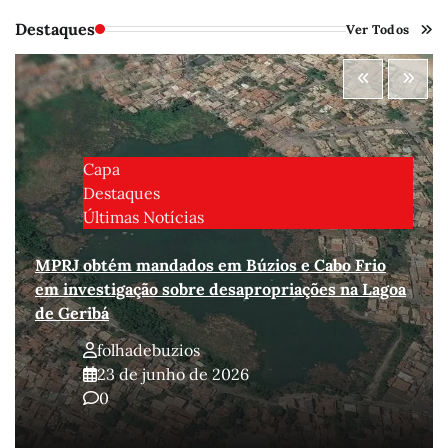
Destaques
Ver Todos
Capa
Destaques
Últimas Notícias
MPRJ obtém mandados em Búzios e Cabo Frio
em investigação sobre desapropriações na Lagoa
de Geribá
folhadebuzios
23 de junho de 2026
0