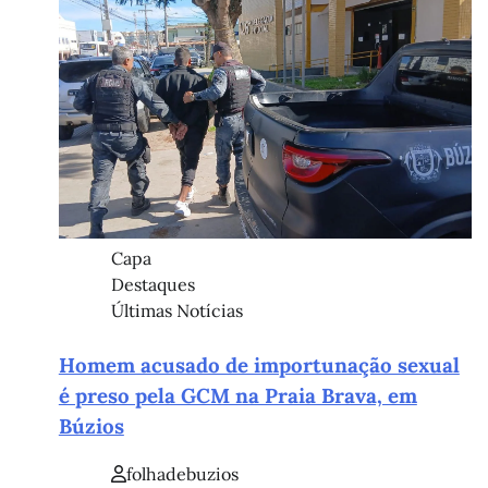
Capa
Destaques
Últimas Notícias
Homem acusado de importunação sexual
é preso pela GCM na Praia Brava, em
Búzios
folhadebuzios