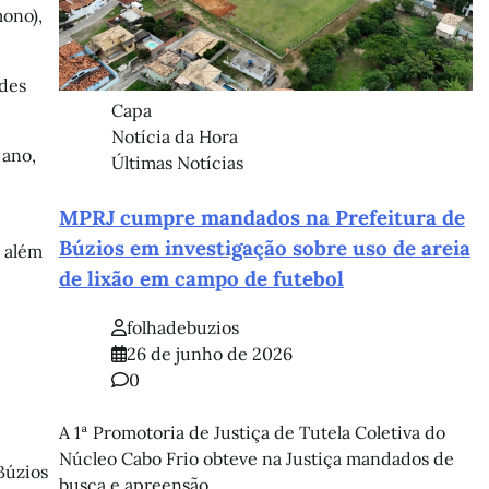
mono),
ndes
Capa
Notícia da Hora
 ano,
Últimas Notícias
MPRJ cumpre mandados na Prefeitura de
Búzios em investigação sobre uso de areia
, além
de lixão em campo de futebol
folhadebuzios
26 de junho de 2026
0
A 1ª Promotoria de Justiça de Tutela Coletiva do
Núcleo Cabo Frio obteve na Justiça mandados de
Búzios
busca e apreensão…