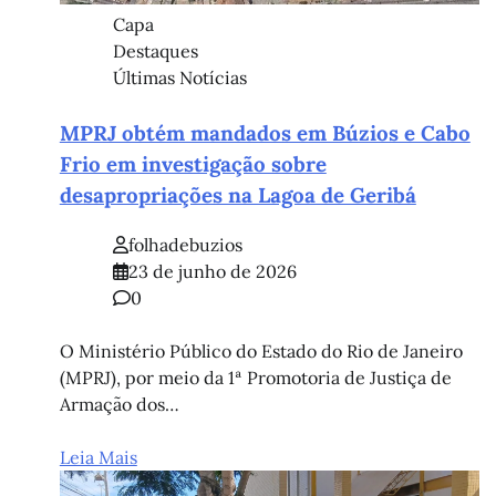
Capa
Destaques
Últimas Notícias
MPRJ obtém mandados em Búzios e Cabo
Frio em investigação sobre
desapropriações na Lagoa de Geribá
folhadebuzios
23 de junho de 2026
0
O Ministério Público do Estado do Rio de Janeiro
(MPRJ), por meio da 1ª Promotoria de Justiça de
Armação dos…
Leia Mais