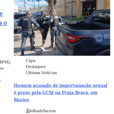
e
a o
Capa
(BPM),
Destaques
ou
Últimas Notícias
s
Homem acusado de importunação sexual
é preso pela GCM na Praia Brava, em
Búzios
folhadebuzios