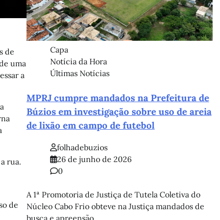
Capa
s de
Notícia da Hora
o de uma
Últimas Notícias
essar a
MPRJ cumpre mandados na Prefeitura de
 a
Búzios em investigação sobre uso de areia
rna
de lixão em campo de futebol
a
folhadebuzios
26 de junho de 2026
a rua.
0
A 1ª Promotoria de Justiça de Tutela Coletiva do
so de
Núcleo Cabo Frio obteve na Justiça mandados de
busca e apreensão…