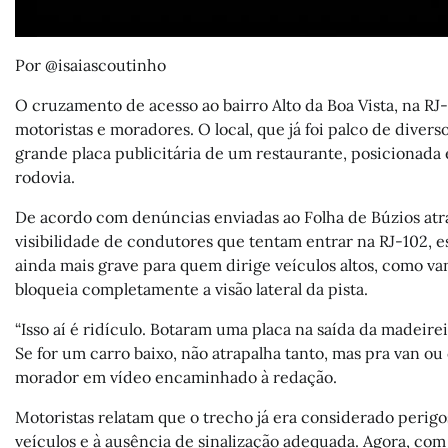
Por @isaiascoutinho
O cruzamento de acesso ao bairro Alto da Boa Vista, na RJ
motoristas e moradores. O local, que já foi palco de diver
grande placa publicitária de um restaurante, posicionada
rodovia.
De acordo com denúncias enviadas ao Folha de Búzios atra
visibilidade de condutores que tentam entrar na RJ-102, 
ainda mais grave para quem dirige veículos altos, como v
bloqueia completamente a visão lateral da pista.
“Isso aí é ridículo. Botaram uma placa na saída da madeire
Se for um carro baixo, não atrapalha tanto, mas pra van ou
morador em vídeo encaminhado à redação.
Motoristas relatam que o trecho já era considerado perigo
veículos e à ausência de sinalização adequada. Agora, com