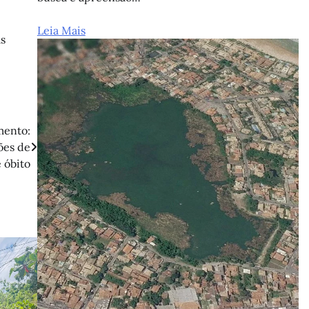
Leia Mais
as
mento:
ões de
 óbito