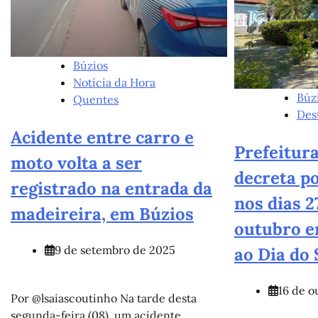
Búzios
Notícia da Hora
Búz
Quentes
Des
Acidente entre carro e
Prefeitura
moto volta a ser
decreta po
registrado na entrada da
nos dias 2
madeireira, em Búzios
outubro 
9 de setembro de 2025
ao Dia do 
16 de o
Por @lsaiascoutinho Na tarde desta
segunda-feira (08), um acidente