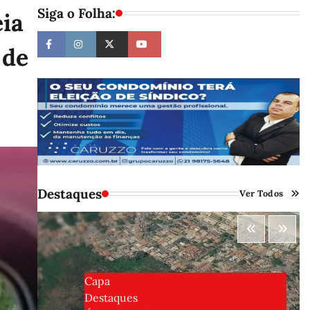
Siga o Folha:
ia
 de
Destaques
Ver Todos
Capa
Destaques