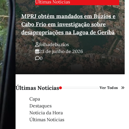
Últimas Notícias
MPRJ obtém mandados em Búzios e
Cabo Frio em investigação sobre
ios
desapropriações na Lagoa de Geribá
folhadebuzios
23 de junho de 2026
0
Últimas Notícias
Ver Todos
Capa
Destaques
Notícia da Hora
Últimas Notícias