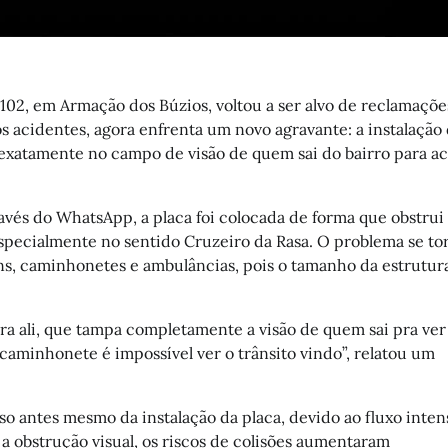
-102, em Armação dos Búzios, voltou a ser alvo de reclamaçõe
sos acidentes, agora enfrenta um novo agravante: a instalaçã
 exatamente no campo de visão de quem sai do bairro para ac
vés do WhatsApp, a placa foi colocada de forma que obstrui
especialmente no sentido Cruzeiro da Rasa. O problema se to
ans, caminhonetes e ambulâncias, pois o tamanho da estrutur
ira ali, que tampa completamente a visão de quem sai pra ver 
 caminhonete é impossível ver o trânsito vindo”, relatou um
so antes mesmo da instalação da placa, devido ao fluxo inten
 a obstrução visual, os riscos de colisões aumentaram