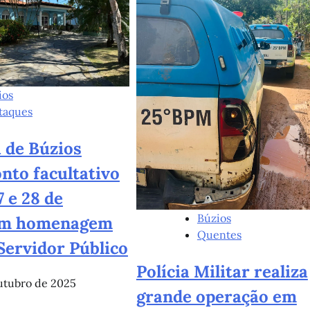
ios
taques
 de Búzios
nto facultativo
7 e 28 de
Búzios
em homenagem
Quentes
Servidor Público
Polícia Militar realiza
utubro de 2025
grande operação em