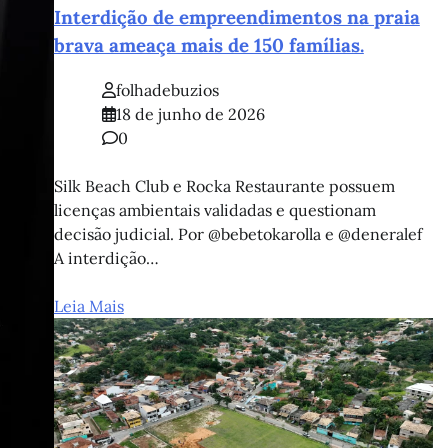
Interdição de empreendimentos na praia
brava ameaça mais de 150 famílias.
folhadebuzios
18 de junho de 2026
0
Silk Beach Club e Rocka Restaurante possuem
licenças ambientais validadas e questionam
decisão judicial. Por @bebetokarolla e @deneralef
A interdição…
Leia Mais