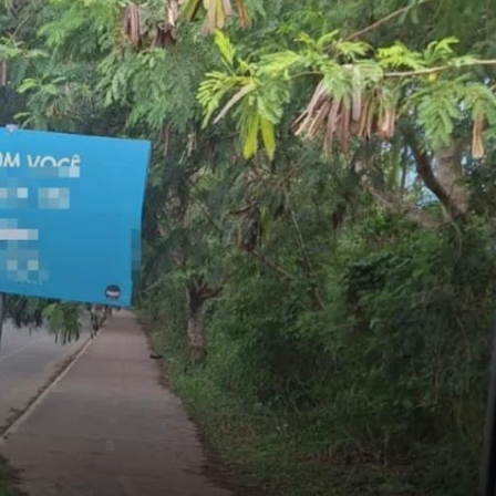
Destaques
Últimas Notícias
Blitz educativa reforça combate à
violência contra a mulher em Búz
folhadebuzios
18 de junho de 2026
0