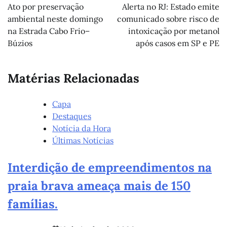
de
Ato por preservação
Alerta no RJ: Estado emite
Post
ambiental neste domingo
comunicado sobre risco de
na Estrada Cabo Frio–
intoxicação por metanol
Búzios
após casos em SP e PE
Matérias Relacionadas
Capa
Destaques
Notícia da Hora
Últimas Notícias
Interdição de empreendimentos na
praia brava ameaça mais de 150
famílias.