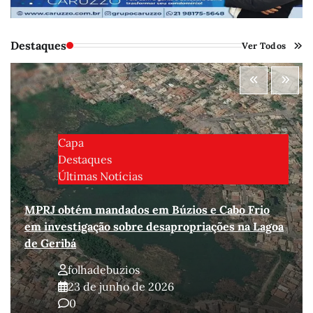
Destaques
Ver Todos
Capa
Destaques
Últimas Notícias
MPRJ obtém mandados em Búzios e Cabo Frio
em investigação sobre desapropriações na Lagoa
de Geribá
folhadebuzios
23 de junho de 2026
0